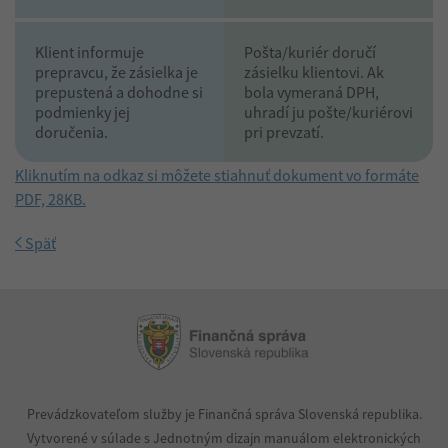
Klient informuje
Pošta/kuriér doručí
prepravcu, že zásielka je
zásielku klientovi. Ak
prepustená a dohodne si
bola vymeraná DPH,
podmienky jej
uhradí ju pošte/kuriérovi
doručenia.
pri prevzatí.
Kliknutím na odkaz si môžete stiahnuť dokument vo formáte
PDF, 28KB.
Späť
Prevádzkovateľom služby je Finančná správa Slovenská republika.
Vytvorené v súlade s Jednotným dizajn manuálom elektronických